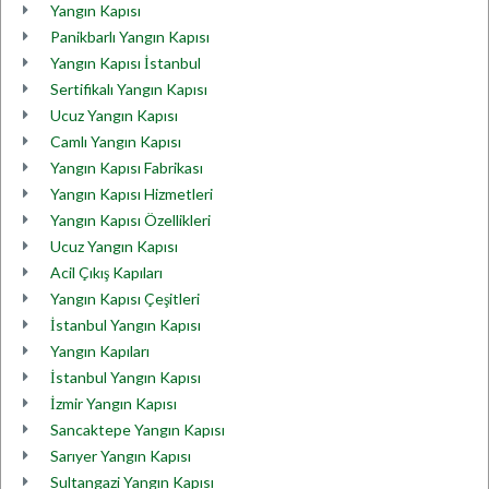
Yangın Kapısı
Panikbarlı Yangın Kapısı
Yangın Kapısı İstanbul
Sertifikalı Yangın Kapısı
Ucuz Yangın Kapısı
Camlı Yangın Kapısı
Yangın Kapısı Fabrikası
Yangın Kapısı Hizmetleri
Yangın Kapısı Özellikleri
Ucuz Yangın Kapısı
Acil Çıkış Kapıları
Yangın Kapısı Çeşitleri
İstanbul Yangın Kapısı
Yangın Kapıları
İstanbul Yangın Kapısı
İzmir Yangın Kapısı
Sancaktepe Yangın Kapısı
Sarıyer Yangın Kapısı
Sultangazi Yangın Kapısı