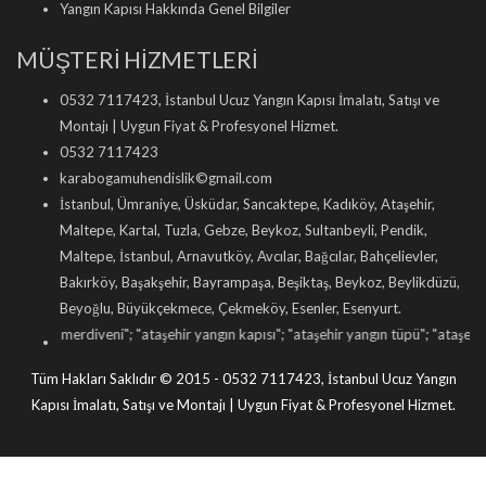
Yangın Kapısı Hakkında Genel Bilgiler
MÜŞTERİ HİZMETLERİ
0532 7117423, İstanbul Ucuz Yangın Kapısı İmalatı, Satışı ve
Montajı | Uygun Fiyat & Profesyonel Hizmet.
0532 7117423
karabogamuhendislik©gmail.com
İstanbul, Ümraniye, Üsküdar, Sancaktepe, Kadıköy, Ataşehir,
Maltepe, Kartal, Tuzla, Gebze, Beykoz, Sultanbeyli, Pendik,
Maltepe, İstanbul, Arnavutköy, Avcılar, Bağcılar, Bahçelievler,
Bakırköy, Başakşehir, Bayrampaşa, Beşiktaş, Beykoz, Beylikdüzü,
Beyoğlu, Büyükçekmece, Çekmeköy, Esenler, Esenyurt.
n merdiveni
"; "
ataşehir yangın kapısı
"; "
ataşehir yangın tüpü
"; "
ataşehir yangın s
Tüm Hakları Saklıdır © 2015 - 0532 7117423, İstanbul Ucuz Yangın
Kapısı İmalatı, Satışı ve Montajı | Uygun Fiyat & Profesyonel Hizmet.