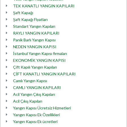
TEK KANATLI YANGIN KAPILARI
Şaft Kapağı
Şaft Kapağı Fiyatları
Standart Yangın Kapıları
RAYLI YANGIN KAPILARI
Panik Barlı Yangın Kapısı
NEDEN YANGIN KAPISI
İstanbul Yangın Kapısı firmaları
EKONOMİK YANGIN KAPISI
Çift Kapılı Yangın Kapıları
ÇİFT KANATLI YANGIN KAPILARI
Camlı Yangın Kapısı
CAMLI YANGIN KAPILARI
Acil Yangın Çıkış Kapıları
Acil Çıkış Kapıları
Yangın Kapısı Ücretsiz Hizmetleri
Yangın Kapısı Ek Özellikleri
Yangın Kapısı Ek ücretleri