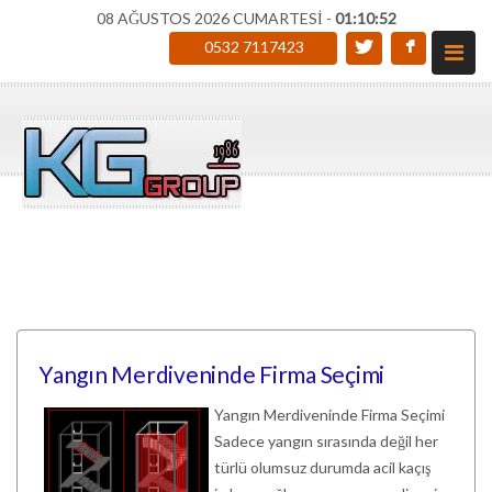
08 AĞUSTOS 2026 CUMARTESİ -
01:10:53
0532 7117423
Yangın Merdiveninde Firma Seçimi
Yangın Merdiveninde Firma Seçimi
Sadece yangın sırasında değil her
türlü olumsuz durumda acil kaçış