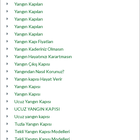
Yangın Kapıları
Yangın Kapıları
Yangın Kapıları
Yangın Kapıları
Yangın Kapıları
Yangın Kapı Fiyatları
Yangın Kaderiniz Olmasın
Yangın Hayatınızı Karartmasın
Yangın Çıkış Kapısı
Yangından Nasıl Korunuz?
Yangın kapısı Hayat Verir
Yangın Kapısı
Yangın Kapısı
Ucuz Yangın Kapısı
UCUZ YANGIN KAPISI
Ucuz yangın kapısı
Tuzla Yangın Kapısı
Tekli Yangın Kapısı Modelleri
Tekli Yangın Kapısı Modelleri