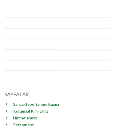
SAYFALAR
Sancaktepe Yangın Kapısı
Kurumsal Kimliğimiz
Hizmetlerimiz
Referanslar