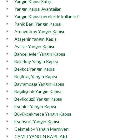
Yangın Kapısı Satışı
Yangın Kapısı Avantajları
Yangın Kapısı nerelerde kullanılır?
Panik Barlı Yangın Kapısı
Arnavutköy Yangın Kapısı
Ataşehir Yangın Kapısı
Avcılar Yangın Kapısı
Bahçelievler Yangın Kapısı
Bakırköy Yangın Kapısı
Beykoz Yangın Kapısı
Beşiktaş Yangın Kapısı
Bayrampaşa Yangın Kapısı
Başakşehir Yangın Kapısı
Beylikdüzü Yangın Kapısı
Esenler Yangın Kapısı
Büyükçekmece Yangın Kapısı
Esenyurt Yangın Kapısı
Çekmeköy Yangın Merdiveni
CAMLI YANGIN KAPILARI