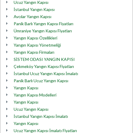
Ucuz Yangın Kapısı
İstanbul Yangın Kapısı
Avcılar Yangın Kapısı
Panik Barlı Yangın Kapısı Fiyatları
Ümraniye Yangın Kapısı Fiyatları
Yangın Kapısı Özellikleri
Yangın Kapısı Yönetmeliği
Yangın Kapısı Firmaları
SİSTEM ODASI YANGIN KAPISI
Çekmeköy Yangın Kapısı Fiyatları
İstanbul Ucuz Yangın Kapısı İmalatı
Panik Barlı Ucuz Yangın Kapısı
Yangın Kapısı
Yangın Kapısı Modelleri
Yangın Kapısı
Ucuz Yangın Kapısı
İstanbul Yangın Kapısı İmalatı
Yangın Kapısı
Ucuz Yangın Kapısı İmalatı Fiyatları