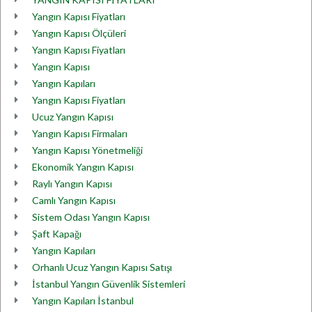
Yangın Kapısı Fiyatları
Yangın Kapısı Ölçüleri
Yangın Kapısı Fiyatları
Yangın Kapısı
Yangın Kapıları
Yangın Kapısı Fiyatları
Ucuz Yangın Kapısı
Yangın Kapısı Firmaları
Yangın Kapısı Yönetmeliği
Ekonomik Yangın Kapısı
Raylı Yangın Kapısı
Camlı Yangın Kapısı
Sistem Odası Yangın Kapısı
Şaft Kapağı
Yangın Kapıları
Orhanlı Ucuz Yangın Kapısı Satışı
İstanbul Yangın Güvenlik Sistemleri
Yangın Kapıları İstanbul