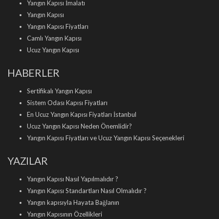
Yangın Kapısı İmalatı
Yangın Kapısı
Yangın Kapısı Fiyatları
Camlı Yangın Kapısı
Ucuz Yangın Kapısı
HABERLER
Sertifikalı Yangın Kapısı
Sistem Odası Kapısı Fiyatları
En Ucuz Yangın Kapısı Fiyatları İstanbul
Ucuz Yangın Kapısı Neden Önemlidir?
Yangın Kapısı Fiyatları ve Ucuz Yangın Kapısı Seçenekleri
YAZILAR
Yangın Kapısı Nasıl Yapılmalıdır ?
Yangın Kapısı Standartları Nasıl Olmalıdır ?
Yangın kapısıyla Hayata Bağlanın
Yangın Kapısının Özellikleri