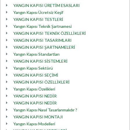
YANGIN KAPISI ÜRETİM ESASLARI
Yangın Kapısı Ücretsiz Keşif
YANGIN KAPISI TESTLERİ
Yangın Kapısı Teknik Şartnamesi
YANGIN KAPISI TEKNİK ÖZELLİKLERİ
YANGIN KAPISI TASARIMLARI
YANGIN KAPISI ŞARTNAMELERİ
Yangın Kapısı Standartları
YANGIN KAPISI SİSTEMLERİ
Yangın Kapısı Sektörü
YANGIN KAPISI SEÇİMİ
YANGIN KAPISI ÖZELLİKLERİ
Yangın Kapısı Özelikleri
YANGIN KAPISI NEDİR
YANGIN KAPISI NEDİR
Yangın Kapısı Nasıl Tasarlanmalıdır ?
YANGIN KAPISI MONTAJI
Yangın Kapısı Modelleri