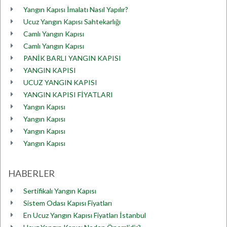
Yangın Kapısı İmalatı Nasıl Yapılır?
Ucuz Yangın Kapısı Sahtekarlığı
Camlı Yangın Kapısı
Camlı Yangın Kapısı
PANİK BARLI YANGIN KAPISI
YANGIN KAPISI
UCUZ YANGIN KAPISI
YANGIN KAPISI FİYATLARI
Yangın Kapısı
Yangın Kapısı
Yangın Kapısı
Yangın Kapısı
HABERLER
Sertifikalı Yangın Kapısı
Sistem Odası Kapısı Fiyatları
En Ucuz Yangın Kapısı Fiyatları İstanbul