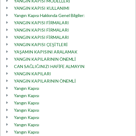
YANGIN KAPISI MODELLERİ
YANGIN KAPISI KULLANIMI
Yangın Kapısı Hakkında Genel Bilgiler:
YANGIN KAPISI FİRMALARI
YANGIN KAPISI FİRMALARI
YANGIN KAPISI FİRMALARI
YANGIN KAPISI ÇEŞİTLERİ
YAŞAMIN KAPISINI ARALAMAK
YANGIN KAPILARININ ÖNEMLİ
CAN SAĞLIĞINIZI HAFİFE ALMAYIN
YANGIN KAPILARI
YANGIN KAPILARININ ÖNEMLİ
Yangın Kapısı
Yangın Kapısı
Yangın Kapısı
Yangın Kapısı
Yangın Kapısı
Yangın Kapısı
Yangın Kapısı