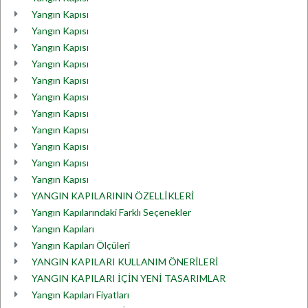
Yangın Kapısı
Yangın Kapısı
Yangın Kapısı
Yangın Kapısı
Yangın Kapısı
Yangın Kapısı
Yangın Kapısı
Yangın Kapısı
Yangın Kapısı
Yangın Kapısı
Yangın Kapısı
YANGIN KAPILARININ ÖZELLİKLERİ
Yangın Kapılarındaki Farklı Seçenekler
Yangın Kapıları
Yangın Kapıları Ölçüleri
YANGIN KAPILARI KULLANIM ÖNERİLERİ
YANGIN KAPILARI İÇİN YENİ TASARIMLAR
Yangın Kapıları Fiyatları