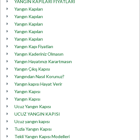
YANGIN KAPILARI FİYATLARI
Yangın Kapıları
Yangın Kapıları
Yangın Kapıları
Yangın Kapıları
Yangın Kapıları
Yangın Kapı Fiyatları
Yangın Kaderiniz Olmasın
Yangın Hayatınızı Karartmasın
Yangın Çıkış Kapısı
Yangından Nasıl Korunuz?
Yangın kapısı Hayat Verir
Yangın Kapısı
Yangın Kapısı
Ucuz Yangın Kapısı
UCUZ YANGIN KAPISI
Ucuz yangın kapısı
Tuzla Yangın Kapısı
Tekli Yangın Kapısı Modelleri