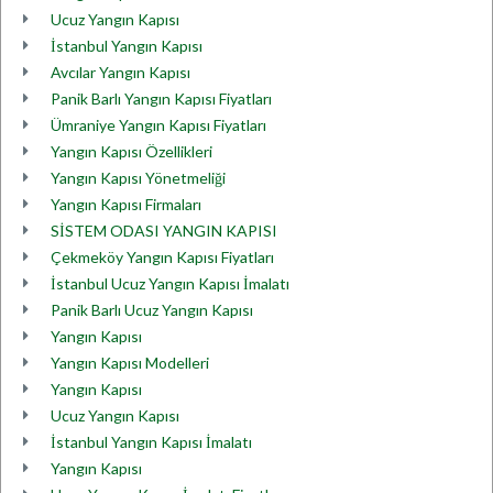
Ucuz Yangın Kapısı
İstanbul Yangın Kapısı
Avcılar Yangın Kapısı
Panik Barlı Yangın Kapısı Fiyatları
Ümraniye Yangın Kapısı Fiyatları
Yangın Kapısı Özellikleri
Yangın Kapısı Yönetmeliği
Yangın Kapısı Firmaları
SİSTEM ODASI YANGIN KAPISI
Çekmeköy Yangın Kapısı Fiyatları
İstanbul Ucuz Yangın Kapısı İmalatı
Panik Barlı Ucuz Yangın Kapısı
Yangın Kapısı
Yangın Kapısı Modelleri
Yangın Kapısı
Ucuz Yangın Kapısı
İstanbul Yangın Kapısı İmalatı
Yangın Kapısı