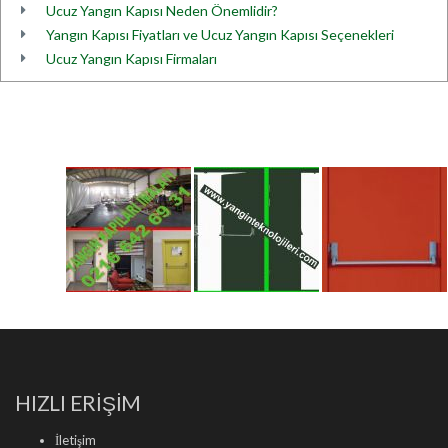
Ucuz Yangın Kapısı Neden Önemlidir?
Yangın Kapısı Fiyatları ve Ucuz Yangın Kapısı Seçenekleri
Ucuz Yangın Kapısı Firmaları
HIZLI ERİŞİM
İletişim