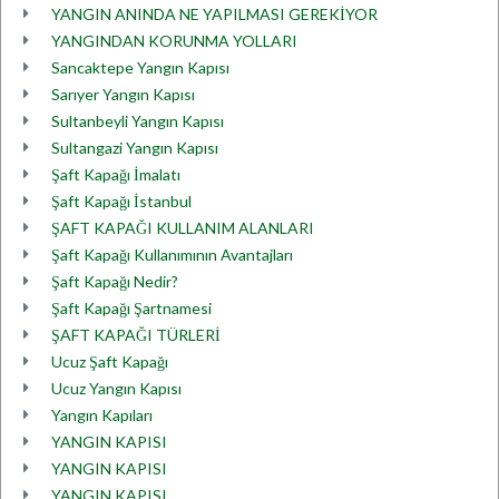
YANGIN ANINDA NE YAPILMASI GEREKİYOR
YANGINDAN KORUNMA YOLLARI
Sancaktepe Yangın Kapısı
Sarıyer Yangın Kapısı
Sultanbeyli Yangın Kapısı
Sultangazi Yangın Kapısı
Şaft Kapağı İmalatı
Şaft Kapağı İstanbul
ŞAFT KAPAĞI KULLANIM ALANLARI
Şaft Kapağı Kullanımının Avantajları
Şaft Kapağı Nedir?
Şaft Kapağı Şartnamesi
ŞAFT KAPAĞI TÜRLERİ
Ucuz Şaft Kapağı
Ucuz Yangın Kapısı
Yangın Kapıları
YANGIN KAPISI
YANGIN KAPISI
YANGIN KAPISI