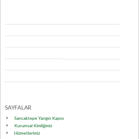
SAYFALAR
Sancaktepe Yangın Kapısı
Kurumsal Kimliğimiz
Hizmetlerimiz