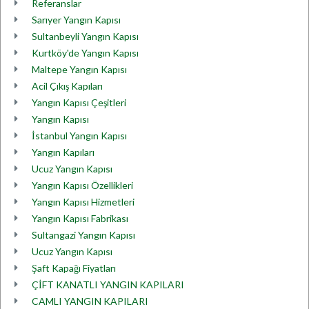
Referanslar
Sarıyer Yangın Kapısı
Sultanbeyli Yangın Kapısı
Kurtköy'de Yangın Kapısı
Maltepe Yangın Kapısı
Acil Çıkış Kapıları
Yangın Kapısı Çeşitleri
Yangın Kapısı
İstanbul Yangın Kapısı
Yangın Kapıları
Ucuz Yangın Kapısı
Yangın Kapısı Özellikleri
Yangın Kapısı Hizmetleri
Yangın Kapısı Fabrikası
Sultangazi Yangın Kapısı
Ucuz Yangın Kapısı
Şaft Kapağı Fiyatları
ÇİFT KANATLI YANGIN KAPILARI
CAMLI YANGIN KAPILARI