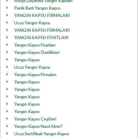
Ateşe Dayanıklı Yangın Kapıları
Panik Barlı Yangın Kapısı
YANGIN KAPISI FİRMALARI
Ucuz Yangın Kapısı
YANGIN KAPISI FİRMALARI
YANGIN KAPISI FİYATLARI
Yangın Kapısı Fiyatları
Yangın Kapısı Özellikleri
Yangın Kapısı
Ucuz Yangın Kapısı
Yangın Kapısı Firmaları
Yangın Kapısı
Yangın Kapısı
Yangın Kapısı
Yangın Kapısı
Yangın Kapısı
Yangın Kapısı Çeşitleri
Yangın Kapısı Nasıl Alınır?
Ucuz Sertifikalı Yangın Kapısı