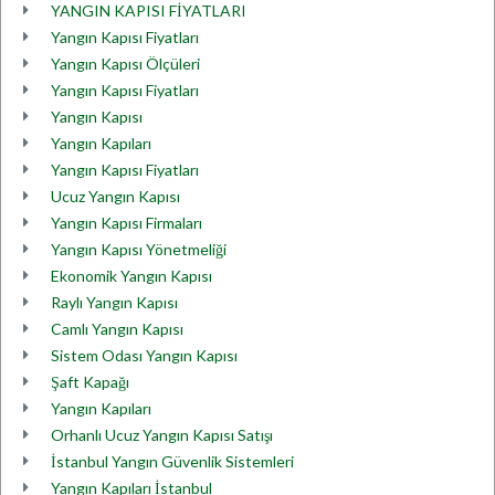
YANGIN KAPISI FİYATLARI
Yangın Kapısı Fiyatları
Yangın Kapısı Ölçüleri
Yangın Kapısı Fiyatları
Yangın Kapısı
Yangın Kapıları
Yangın Kapısı Fiyatları
Ucuz Yangın Kapısı
Yangın Kapısı Firmaları
Yangın Kapısı Yönetmeliği
Ekonomik Yangın Kapısı
Raylı Yangın Kapısı
Camlı Yangın Kapısı
Sistem Odası Yangın Kapısı
Şaft Kapağı
Yangın Kapıları
Orhanlı Ucuz Yangın Kapısı Satışı
İstanbul Yangın Güvenlik Sistemleri
Yangın Kapıları İstanbul