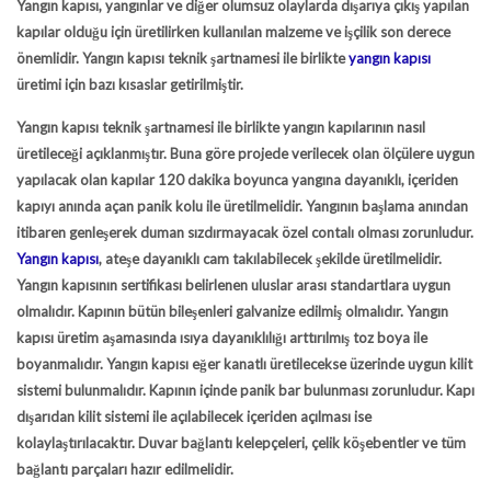
Yangın kapısı
, yangınlar ve diğer olumsuz olaylarda dışarıya çıkış yapılan
kapılar olduğu için üretilirken kullanılan malzeme ve işçilik son derece
önemlidir.
Yangın kapısı teknik şartnamesi
ile birlikte
yangın kapısı
üretimi için bazı kısaslar getirilmiştir.
Yangın kapısı teknik şartnamesi
ile birlikte yangın kapılarının nasıl
üretileceği açıklanmıştır. Buna göre projede verilecek olan ölçülere uygun
yapılacak olan kapılar 120 dakika boyunca yangına dayanıklı, içeriden
kapıyı anında açan panik kolu ile üretilmelidir. Yangının başlama anından
itibaren genleşerek duman sızdırmayacak özel contalı olması zorunludur.
Yangın kapısı
, ateşe dayanıklı cam takılabilecek şekilde üretilmelidir.
Yangın kapısı
nın sertifikası belirlenen uluslar arası standartlara uygun
olmalıdır. Kapının bütün bileşenleri galvanize edilmiş olmalıdır.
Yangın
kapısı
üretim aşamasında ısıya dayanıklılığı arttırılmış toz boya ile
boyanmalıdır.
Yangın kapısı
eğer kanatlı üretilecekse üzerinde uygun kilit
sistemi bulunmalıdır. Kapının içinde panik bar bulunması zorunludur. Kapı
dışarıdan kilit sistemi ile açılabilecek içeriden açılması ise
kolaylaştırılacaktır. Duvar bağlantı kelepçeleri, çelik köşebentler ve tüm
bağlantı parçaları hazır edilmelidir.