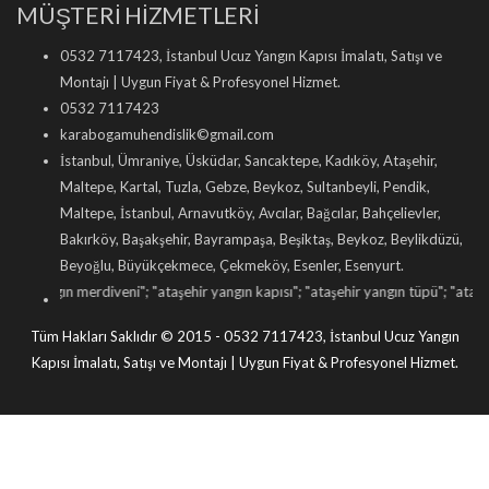
MÜŞTERİ HİZMETLERİ
0532 7117423, İstanbul Ucuz Yangın Kapısı İmalatı, Satışı ve
Montajı | Uygun Fiyat & Profesyonel Hizmet.
0532 7117423
karabogamuhendislik©gmail.com
İstanbul, Ümraniye, Üsküdar, Sancaktepe, Kadıköy, Ataşehir,
Maltepe, Kartal, Tuzla, Gebze, Beykoz, Sultanbeyli, Pendik,
Maltepe, İstanbul, Arnavutköy, Avcılar, Bağcılar, Bahçelievler,
Bakırköy, Başakşehir, Bayrampaşa, Beşiktaş, Beykoz, Beylikdüzü,
Beyoğlu, Büyükçekmece, Çekmeköy, Esenler, Esenyurt.
gın merdiveni
"; "
ataşehir yangın kapısı
"; "
ataşehir yangın tüpü
"; "
ataşehir yangı
Tüm Hakları Saklıdır © 2015 - 0532 7117423, İstanbul Ucuz Yangın
Kapısı İmalatı, Satışı ve Montajı | Uygun Fiyat & Profesyonel Hizmet.