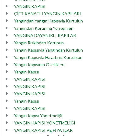
YANGIN KAPISI
ÇİFT KANATLI YANGIN KAPILARI
Yangından Yangın Kapısıyla Kurtulun
Yangından Korunma Yöntemleri
YANGINA DAYANIKLI KAPILAR
Yangın Riskinden Korunun
Yangın Kapısıyla Yangından Kurtulun
Yangın Kapısıyla Hayatınız Kurtulsun
Yangın Kapısının Özellikleri
Yangın Kapısı
YANGIN KAPISI
YANGIN KAPISI
YANGIN KAPISI
Yangın Kapısı
YANGIN KAPISI
Yangın Kapısı Yönetmeliği
YANGIN KAPISI YÖNETMELİĞİ
YANGIN KAPISI VE FİYATLAR