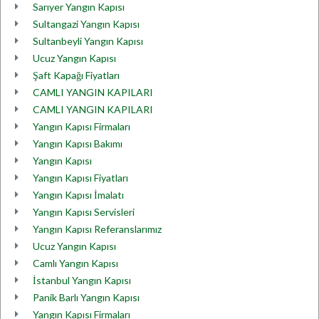
Sarıyer Yangın Kapısı
Sultangazi Yangın Kapısı
Sultanbeyli Yangın Kapısı
Ucuz Yangın Kapısı
Şaft Kapağı Fiyatları
CAMLI YANGIN KAPILARI
CAMLI YANGIN KAPILARI
Yangın Kapısı Firmaları
Yangın Kapısı Bakımı
Yangın Kapısı
Yangın Kapısı Fiyatları
Yangın Kapısı İmalatı
Yangın Kapısı Servisleri
Yangın Kapısı Referanslarımız
Ucuz Yangın Kapısı
Camlı Yangın Kapısı
İstanbul Yangın Kapısı
Panik Barlı Yangın Kapısı
Yangın Kapısı Firmaları