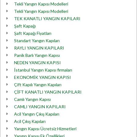
Tekli Yangın Kapısı Modelleri
Tekli Yangın Kapısı Modelleri
TEK KANATLI YANGIN KAPILARI
Şaft Kapağı
Şaft Kapağı Fiyatları
Standart Yangın Kapıları
RAYLI YANGIN KAPILARI
Panik Barlı Yangın Kapısı
NEDEN YANGIN KAPISI
İstanbul Yangın Kapısı firmaları
EKONOMİK YANGIN KAPISI
Çift Kapılı Yangın Kapıları
ÇİFT KANATLI YANGIN KAPILARI
Camlı Yangın Kapısı
CAMLI YANGIN KAPILARI
Acil Yangın Çıkış Kapıları
Acil Çıkış Kapıları
Yangın Kapısı Ücretsiz Hizmetleri
Yangın Kapısı Ek Özellikleri