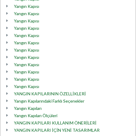
Yangın Kapısı
Yangın Kapısı
Yangın Kapısı
Yangın Kapısı
Yangın Kapısı
Yangın Kapısı
Yangın Kapısı
Yangın Kapısı
Yangın Kapısı
Yangın Kapısı
Yangın Kapısı
Yangın Kapısı
YANGIN KAPILARININ ÖZELLİKLERİ
Yangın Kapılarındaki Farklı Seçenekler
Yangın Kapıları
Yangın Kapıları Ölçüleri
YANGIN KAPILARI KULLANIM ÖNERİLERİ
YANGIN KAPILARI İÇİN YENİ TASARIMLAR