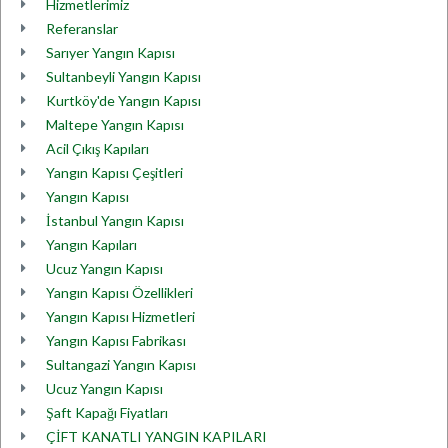
Hizmetlerimiz
Referanslar
Sarıyer Yangın Kapısı
Sultanbeyli Yangın Kapısı
Kurtköy'de Yangın Kapısı
Maltepe Yangın Kapısı
Acil Çıkış Kapıları
Yangın Kapısı Çeşitleri
Yangın Kapısı
İstanbul Yangın Kapısı
Yangın Kapıları
Ucuz Yangın Kapısı
Yangın Kapısı Özellikleri
Yangın Kapısı Hizmetleri
Yangın Kapısı Fabrikası
Sultangazi Yangın Kapısı
Ucuz Yangın Kapısı
Şaft Kapağı Fiyatları
ÇİFT KANATLI YANGIN KAPILARI