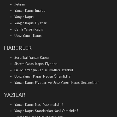
İletişim
Yangın Kapısı İmalatı
Yangın Kapısı
Yangın Kapısı Fiyatları
Camlı Yangın Kapısı
Ucuz Yangın Kapısı
HABERLER
Sertifikalı Yangın Kapısı
Sistem Odası Kapısı Fiyatları
En Ucuz Yangın Kapısı Fiyatları İstanbul
Ucuz Yangın Kapısı Neden Önemlidir?
Yangın Kapısı Fiyatları ve Ucuz Yangın Kapısı Seçenekleri
YAZILAR
Yangın Kapısı Nasıl Yapılmalıdır ?
Yangın Kapısı Standartları Nasıl Olmalıdır ?