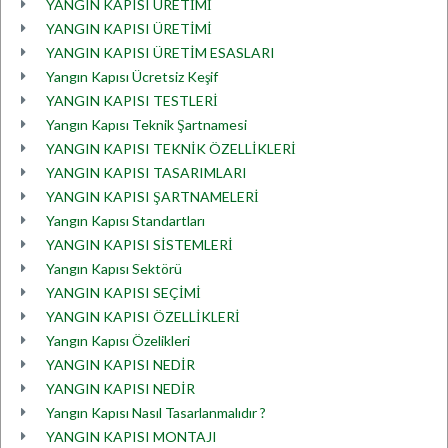
YANGIN KAPISI ÜRETİMİ
YANGIN KAPISI ÜRETİMİ
YANGIN KAPISI ÜRETİM ESASLARI
Yangın Kapısı Ücretsiz Keşif
YANGIN KAPISI TESTLERİ
Yangın Kapısı Teknik Şartnamesi
YANGIN KAPISI TEKNİK ÖZELLİKLERİ
YANGIN KAPISI TASARIMLARI
YANGIN KAPISI ŞARTNAMELERİ
Yangın Kapısı Standartları
YANGIN KAPISI SİSTEMLERİ
Yangın Kapısı Sektörü
YANGIN KAPISI SEÇİMİ
YANGIN KAPISI ÖZELLİKLERİ
Yangın Kapısı Özelikleri
YANGIN KAPISI NEDİR
YANGIN KAPISI NEDİR
Yangın Kapısı Nasıl Tasarlanmalıdır ?
YANGIN KAPISI MONTAJI