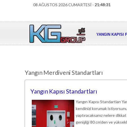
08 AĞUSTOS 2026 CUMARTESİ -
21:48:32
YANGIN KAPISI 
Yangın Merdiveni Standartları
Yangın Kapısı Standartları
Yangın Kapısı Standartları Yan
kendinizi korumak istiyorsunu
yaptıracaksanız nelere dikkat 
genişliği 80 cm’den ve yüksek