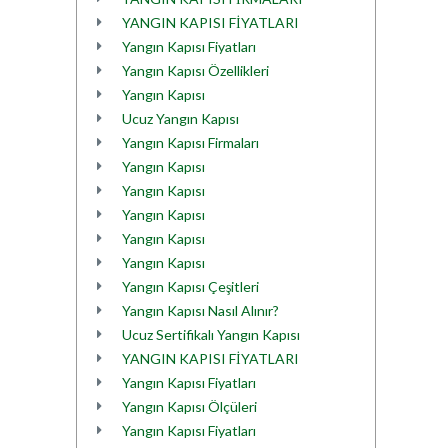
YANGIN KAPISI FİYATLARI
Yangın Kapısı Fiyatları
Yangın Kapısı Özellikleri
Yangın Kapısı
Ucuz Yangın Kapısı
Yangın Kapısı Firmaları
Yangın Kapısı
Yangın Kapısı
Yangın Kapısı
Yangın Kapısı
Yangın Kapısı
Yangın Kapısı Çeşitleri
Yangın Kapısı Nasıl Alınır?
Ucuz Sertifikalı Yangın Kapısı
YANGIN KAPISI FİYATLARI
Yangın Kapısı Fiyatları
Yangın Kapısı Ölçüleri
Yangın Kapısı Fiyatları