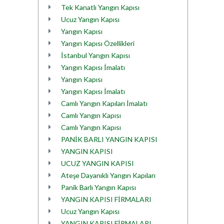
Tek Kanatlı Yangın Kapısı
Ucuz Yangın Kapısı
Yangın Kapısı
Yangın Kapısı Özellikleri
İstanbul Yangın Kapısı
Yangın Kapısı İmalatı
Yangın Kapısı
Yangın Kapısı İmalatı
Camlı Yangın Kapıları İmalatı
Camlı Yangın Kapısı
Camlı Yangın Kapısı
PANİK BARLI YANGIN KAPISI
YANGIN KAPISI
UCUZ YANGIN KAPISI
Ateşe Dayanıklı Yangın Kapıları
Panik Barlı Yangın Kapısı
YANGIN KAPISI FİRMALARI
Ucuz Yangın Kapısı
YANGIN KAPISI FİRMALARI