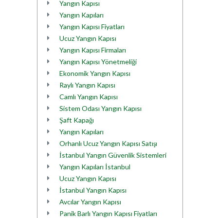
Yangın Kapısı
Yangın Kapıları
Yangın Kapısı Fiyatları
Ucuz Yangın Kapısı
Yangın Kapısı Firmaları
Yangın Kapısı Yönetmeliği
Ekonomik Yangın Kapısı
Raylı Yangın Kapısı
Camlı Yangın Kapısı
Sistem Odası Yangın Kapısı
Şaft Kapağı
Yangın Kapıları
Orhanlı Ucuz Yangın Kapısı Satışı
İstanbul Yangın Güvenlik Sistemleri
Yangın Kapıları İstanbul
Ucuz Yangın Kapısı
İstanbul Yangın Kapısı
Avcılar Yangın Kapısı
Panik Barlı Yangın Kapısı Fiyatları