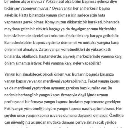
bir önlem alıyor muyuz ? Yoksa nasıl olsa bizim başımıza gelmez diye
hiçbir şey yapmıyor muyuz ? Oysa yangın her an herkesin başına
gelebilir. Hatta binanızda yangın çıkması için sadece sizin hata
yapmanıza gerek olmaz. Komşunuzun dikkatsiz bir hareketi, binanızda
meydana gelen bir elektrik kaçağı ya da doğalgaz sorunu birdenbire
hem sizi hem de ailenizi bu korkutucu felaketle karşı karşıya getirebilir.
Bu nedenle bizim başımıza gelmez dememeli ve mutlaka yangına karşı
önlemimizi almalıyız. Zaten yangın yönetmelikleri de yüksek katlı
binalarda, okullarda, hastanelerde, alışveriş merkezlerinde yangına karşı
önlem almamızı istiyor. Peki yangına karşı neler yapabiliriz?
Yangın için alınabilecek birçok önlem var. Bunların başında binanıza
yangın kapısı
ve yangın merdiveni yaptırabilirsiniz. Fakat yangın kapısı
ya da merdiveni yaptırırken uymanız gereken bazı kurallar var. Bu
nedenle herhangi bir
yangın kapısı firmasıyla
değil işinde uzman
profesyonel bir firmaya
yangın kapınızı imalatını
yaptırmanız gerekiyor.
Peki yangın yönetmeliğine göre yangın kapınızı nasıl yaptırmalısınız. Her
şeyden önce yangın kapınız ısıya ve dumana dayanıklı olmalıdır. Özellikle
can güvenliğiniz açısından mutlaka dumanı içeriye almayacak şekilde