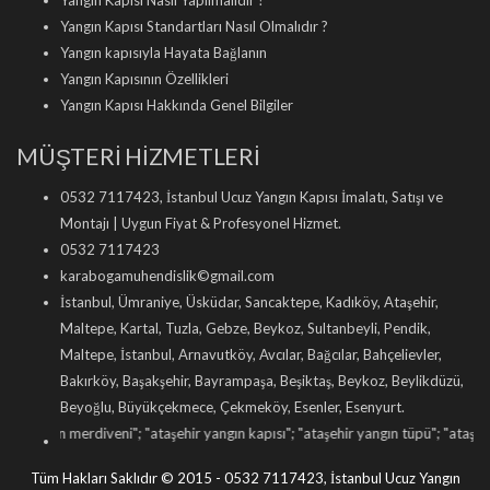
Yangın Kapısı Nasıl Yapılmalıdır ?
Yangın Kapısı Standartları Nasıl Olmalıdır ?
Yangın kapısıyla Hayata Bağlanın
Yangın Kapısının Özellikleri
Yangın Kapısı Hakkında Genel Bilgiler
MÜŞTERİ HİZMETLERİ
0532 7117423, İstanbul Ucuz Yangın Kapısı İmalatı, Satışı ve
Montajı | Uygun Fiyat & Profesyonel Hizmet.
0532 7117423
karabogamuhendislik©gmail.com
İstanbul, Ümraniye, Üsküdar, Sancaktepe, Kadıköy, Ataşehir,
Maltepe, Kartal, Tuzla, Gebze, Beykoz, Sultanbeyli, Pendik,
Maltepe, İstanbul, Arnavutköy, Avcılar, Bağcılar, Bahçelievler,
Bakırköy, Başakşehir, Bayrampaşa, Beşiktaş, Beykoz, Beylikdüzü,
Beyoğlu, Büyükçekmece, Çekmeköy, Esenler, Esenyurt.
n merdiveni
"; "
ataşehir yangın kapısı
"; "
ataşehir yangın tüpü
"; "
ataşehir yangın 
Tüm Hakları Saklıdır © 2015 - 0532 7117423, İstanbul Ucuz Yangın