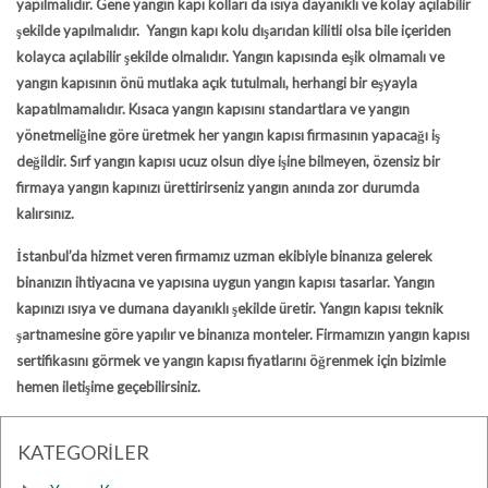
yapılmalıdır. Gene yangın kapı kolları da ısıya dayanıklı ve kolay açılabilir
şekilde yapılmalıdır. Yangın kapı kolu dışarıdan kilitli olsa bile içeriden
kolayca açılabilir şekilde olmalıdır. Yangın kapısında eşik olmamalı ve
yangın kapısının önü mutlaka açık tutulmalı, herhangi bir eşyayla
kapatılmamalıdır. Kısaca yangın kapısını standartlara ve yangın
yönetmeliğine göre üretmek her yangın kapısı firmasının yapacağı iş
değildir. Sırf yangın kapısı ucuz olsun diye işine bilmeyen, özensiz bir
firmaya yangın kapınızı ürettirirseniz yangın anında zor durumda
kalırsınız.
İstanbul’da hizmet veren firmamız uzman ekibiyle binanıza gelerek
binanızın ihtiyacına ve yapısına uygun yangın kapısı tasarlar. Yangın
kapınızı ısıya ve dumana dayanıklı şekilde üretir.
Yangın kapısı teknik
şartnamesine
göre yapılır ve binanıza monteler. Firmamızın
yangın kapısı
sertifikasını
görmek ve
yangın kapısı fiyatlarını
öğrenmek için bizimle
hemen iletişime geçebilirsiniz.
KATEGORİLER