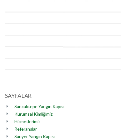
SAYFALAR
Sancaktepe Yangın Kapısı
Kurumsal Kimliğimiz
Hizmetlerimiz
Referanslar
Sarıyer Yangın Kapısı