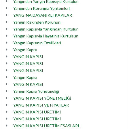
Yangından Yangın Kapısıyla Kurtulun
Yangından Korunma Yöntemleri
YANGINA DAYANIKLI KAPILAR
Yangın Riskinden Korunun
Yangın Kapısıyla Yangından Kurtulun
Yangın Kapısıyla Hayatınız Kurtulsun
Yangın Kapısının Özellikleri
Yangın Kapısı
YANGIN KAPISI
YANGIN KAPISI
YANGIN KAPISI
Yangın Kapısı
YANGIN KAPISI
Yangın Kapısı Yönetmeliği
YANGIN KAPISI YÖNETMELİĞİ
YANGIN KAPISI VE FİYATLAR
YANGIN KAPISI ÜRETİMİ
YANGIN KAPISI ÜRETİMİ
YANGIN KAPISI ÜRETİM ESASLARI