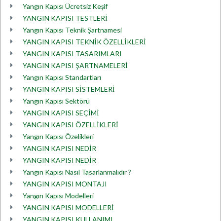
Yangın Kapısı Ücretsiz Keşif
YANGIN KAPISI TESTLERİ
Yangın Kapısı Teknik Şartnamesi
YANGIN KAPISI TEKNİK ÖZELLİKLERİ
YANGIN KAPISI TASARIMLARI
YANGIN KAPISI ŞARTNAMELERİ
Yangın Kapısı Standartları
YANGIN KAPISI SİSTEMLERİ
Yangın Kapısı Sektörü
YANGIN KAPISI SEÇİMİ
YANGIN KAPISI ÖZELLİKLERİ
Yangın Kapısı Özelikleri
YANGIN KAPISI NEDİR
YANGIN KAPISI NEDİR
Yangın Kapısı Nasıl Tasarlanmalıdır ?
YANGIN KAPISI MONTAJI
Yangın Kapısı Modelleri
YANGIN KAPISI MODELLERİ
YANGIN KAPISI KULLANIMI