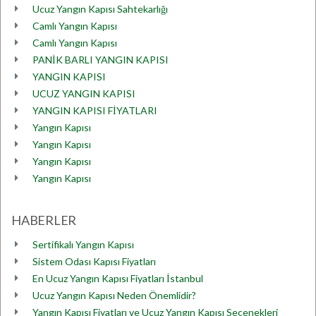
Ucuz Yangın Kapısı Sahtekarlığı
Camlı Yangın Kapısı
Camlı Yangın Kapısı
PANİK BARLI YANGIN KAPISI
YANGIN KAPISI
UCUZ YANGIN KAPISI
YANGIN KAPISI FİYATLARI
Yangın Kapısı
Yangın Kapısı
Yangın Kapısı
Yangın Kapısı
HABERLER
Sertifikalı Yangın Kapısı
Sistem Odası Kapısı Fiyatları
En Ucuz Yangın Kapısı Fiyatları İstanbul
Ucuz Yangın Kapısı Neden Önemlidir?
Yangın Kapısı Fiyatları ve Ucuz Yangın Kapısı Seçenekleri