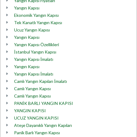
Yangın Kapısı Fiyatları
Yangın Kapısı
Ekonomik Yangın Kapısı
Tek Kanatlı Yangın Kapısı
Ucuz Yangın Kapısı
Yangın Kapısı
Yangın Kapısı Özellikleri
İstanbul Yangın Kapısı
Yangın Kapısı İmalatı
Yangın Kapısı
Yangın Kapısı İmalatı
Camlı Yangın Kapıları İmalatı
Camlı Yangın Kapısı
Camlı Yangın Kapısı
PANİK BARLI YANGIN KAPISI
YANGIN KAPISI
UCUZ YANGIN KAPISI
Ateşe Dayanıklı Yangın Kapıları
Panik Barlı Yangın Kapısı