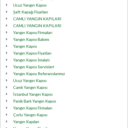
Ucuz Yangın Kapısı
Şaft Kapağı Fiyatları
CAMLI YANGIN KAPILARI
CAMLI YANGIN KAPILARI
Yangın Kapısı Firmaları
Yangın Kapısı Bakımı
Yangın Kapısı
Yangın Kapısı Fiyatları
Yangın Kapısı İmalatı
Yangın Kapısı Servisleri
Yangın Kapısı Referanslarımız
Ucuz Yangın Kapısı
Camlı Yangın Kapısı
İstanbul Yangın Kapısı
Panik Barlı Yangın Kapısı
Yangın Kapısı Firmaları
Çorlu Yangın Kapısı
Yangın Kapıları