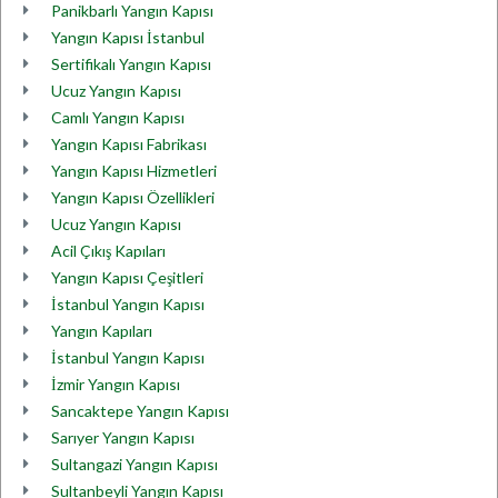
Panikbarlı Yangın Kapısı
Yangın Kapısı İstanbul
Sertifikalı Yangın Kapısı
Ucuz Yangın Kapısı
Camlı Yangın Kapısı
Yangın Kapısı Fabrikası
Yangın Kapısı Hizmetleri
Yangın Kapısı Özellikleri
Ucuz Yangın Kapısı
Acil Çıkış Kapıları
Yangın Kapısı Çeşitleri
İstanbul Yangın Kapısı
Yangın Kapıları
İstanbul Yangın Kapısı
İzmir Yangın Kapısı
Sancaktepe Yangın Kapısı
Sarıyer Yangın Kapısı
Sultangazi Yangın Kapısı
Sultanbeyli Yangın Kapısı