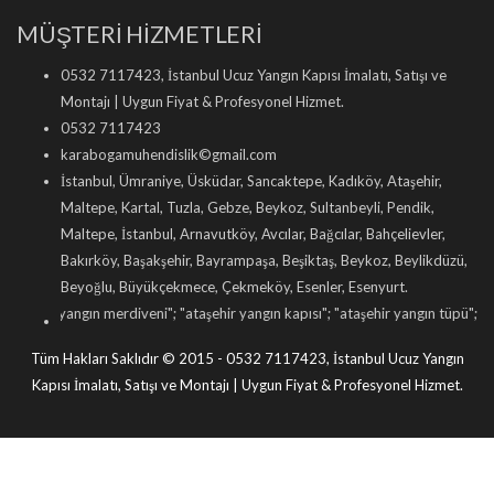
MÜŞTERİ HİZMETLERİ
0532 7117423, İstanbul Ucuz Yangın Kapısı İmalatı, Satışı ve
Montajı | Uygun Fiyat & Profesyonel Hizmet.
0532 7117423
karabogamuhendislik©gmail.com
İstanbul, Ümraniye, Üsküdar, Sancaktepe, Kadıköy, Ataşehir,
Maltepe, Kartal, Tuzla, Gebze, Beykoz, Sultanbeyli, Pendik,
Maltepe, İstanbul, Arnavutköy, Avcılar, Bağcılar, Bahçelievler,
Bakırköy, Başakşehir, Bayrampaşa, Beşiktaş, Beykoz, Beylikdüzü,
Beyoğlu, Büyükçekmece, Çekmeköy, Esenler, Esenyurt.
 yangın merdiveni
"; "
ataşehir yangın kapısı
"; "
ataşehir yangın tüpü
"; "
ataşehir ya
Tüm Hakları Saklıdır © 2015 - 0532 7117423, İstanbul Ucuz Yangın
Kapısı İmalatı, Satışı ve Montajı | Uygun Fiyat & Profesyonel Hizmet.