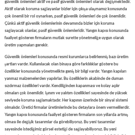
güvenlik önlemleri aktif ve pasif güvenlik önlemleri olarak değişmektedir.
Aktif olarak koruma sağlayanlar bizler için çıkışa ulaşmamız konusunda
çok önemli bir rol oynarken, pasif güvenlik önlemleri de çok önemlidir.
Çünkü aktif güvenlik önlemlerinin devamında bizler için koruma
sağlayacak olanlar, pasif güvenlik önlemleridir.
Yangın kapısı
konusunda
faaliyet gösteren firmaların mutlak surette yönetmeliğe uygun olarak
üretim yapmaları gerekir.
Güvenlik önlemleri konusunda resmi kurumlarca belirlenmiş bazı üretim
şartları vardır. Kullanılacak olan binaya göre farklılıklar göstere bu
özellikler konusunda yönetmelikte geniş bir bilgi vardır. Yangın kapıları
yanmaz malzemelerden yapılırlar. Bu özelliklerin akabinde de duman
sızdırmaz özellikleri vardır. Kendiliğinden kapanması ve kolay açılır
olmaları çok önemlidir. Işınım ve yalıtım özellikleri sayesinde de yüksek
seviyede koruma sağlamaktadır. Her kapının üzerinde bir sinyal sistemi
olmalıdır. Üretici firmalar üretimlerinde bu detaylara önem vermelilerdir.
Yangın kapısı
konusunda faaliyet gösteren firmaların son yıllarda artmış
olması ile değişik tasarımlar da görebiliyoruz. Bu yeni tasarımlar
sayesinde istediğimiz görsel estetiği de sağlayabiliyoruz. Bu yeni