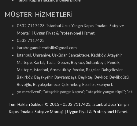
Yangın Kapısı Hakkında Genel Bilgiler
MÜŞTERİ HİZMETLERİ
0532 7117423, İstanbul Ucuz Yangın Kapısı İmalatı, Satışı ve
Montajı | Uygun Fiyat & Profesyonel Hizmet.
0532 7117423
karabogamuhendislik©gmail.com
İstanbul, Ümraniye, Üsküdar, Sancaktepe, Kadıköy, Ataşehir,
Maltepe, Kartal, Tuzla, Gebze, Beykoz, Sultanbeyli, Pendik,
Maltepe, İstanbul, Arnavutköy, Avcılar, Bağcılar, Bahçelievler,
Bakırköy, Başakşehir, Bayrampaşa, Beşiktaş, Beykoz, Beylikdüzü,
Beyoğlu, Büyükçekmece, Çekmeköy, Esenler, Esenyurt.
gın merdiveni
"; "
ataşehir yangın kapısı
"; "
ataşehir yangın tüpü
"; "
ataşehir yangı
Tüm Hakları Saklıdır © 2015 - 0532 7117423, İstanbul Ucuz Yangın
Kapısı İmalatı, Satışı ve Montajı | Uygun Fiyat & Profesyonel Hizmet.