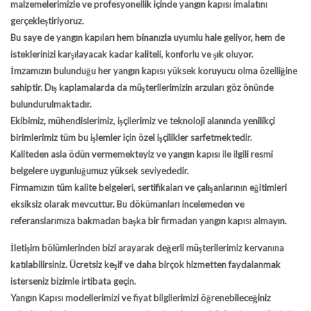
malzemelerimizle ve profesyonellik içinde yangın kapısı imalatını
gerçekleştiriyoruz.
Bu saye de
yangın kapıları
hem binanızla uyumlu hale geliyor, hem de
isteklerinizi karşılayacak kadar kaliteli, konforlu ve şık oluyor.
İmzamızın bulunduğu her yangın kapısı yüksek koruyucu olma özelliğine
sahiptir. Dış kaplamalarda da müşterilerimizin arzuları göz önünde
bulundurulmaktadır.
Ekibimiz, mühendislerimiz, işçilerimiz ve teknoloji alanında yenilikçi
birimlerimiz tüm bu işlemler için özel işçilikler sarfetmektedir.
Kaliteden asla ödün vermemekteyiz ve yangın kapısı ile ilgili resmi
belgelere uygunluğumuz yüksek seviyededir.
Firmamızın tüm kalite belgeleri, sertifikaları ve çalışanlarının eğitimleri
eksiksiz olarak mevcuttur. Bu dökümanları incelemeden ve
referanslarımıza bakmadan başka bir firmadan yangın kapısı almayın.
İletişim bölümlerinden bizi arayarak değerli müşterilerimiz kervanına
katılabilirsiniz. Ücretsiz keşif ve daha birçok hizmetten faydalanmak
isterseniz bizimle irtibata geçin.
Yangın Kapısı modellerimizi ve fiyat bilgilerimizi öğrenebileceğiniz