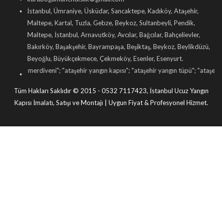
İstanbul, Ümraniye, Üsküdar, Sancaktepe, Kadıköy, Ataşehir,
Maltepe, Kartal, Tuzla, Gebze, Beykoz, Sultanbeyli, Pendik,
Maltepe, İstanbul, Arnavutköy, Avcılar, Bağcılar, Bahçelievler,
Bakırköy, Başakşehir, Bayrampaşa, Beşiktaş, Beykoz, Beylikdüzü,
Beyoğlu, Büyükçekmece, Çekmeköy, Esenler, Esenyurt.
gın merdiveni
"; "
ataşehir yangın kapısı
"; "
ataşehir yangın tüpü
"; "
ataşehir yangın
Tüm Hakları Saklıdır © 2015 - 0532 7117423, İstanbul Ucuz Yangın
Kapısı İmalatı, Satışı ve Montajı | Uygun Fiyat & Profesyonel Hizmet.