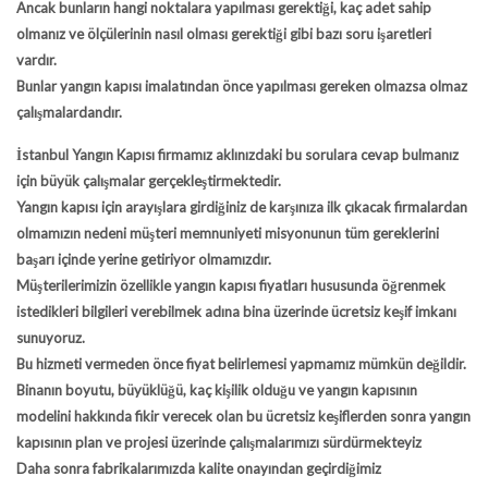
Ancak bunların hangi noktalara yapılması gerektiği, kaç adet sahip
olmanız ve ölçülerinin nasıl olması gerektiği gibi bazı soru işaretleri
vardır.
Bunlar
yangın kapısı
imalatından önce yapılması gereken olmazsa olmaz
çalışmalardandır.
İstanbul Yangın Kapısı
firmamız aklınızdaki bu sorulara cevap bulmanız
için büyük çalışmalar gerçekleştirmektedir.
Yangın kapısı için arayışlara girdiğiniz de karşınıza ilk çıkacak firmalardan
olmamızın nedeni müşteri memnuniyeti misyonunun tüm gereklerini
başarı içinde yerine getiriyor olmamızdır.
Müşterilerimizin özellikle
yangın kapısı fiyatları
hususunda öğrenmek
istedikleri bilgileri verebilmek adına bina üzerinde ücretsiz keşif imkanı
sunuyoruz.
Bu hizmeti vermeden önce fiyat belirlemesi yapmamız mümkün değildir.
Binanın boyutu, büyüklüğü, kaç kişilik olduğu ve yangın kapısının
modelini hakkında fikir verecek olan bu ücretsiz keşiflerden sonra yangın
kapısının plan ve projesi üzerinde çalışmalarımızı sürdürmekteyiz
Daha sonra fabrikalarımızda kalite onayından geçirdiğimiz