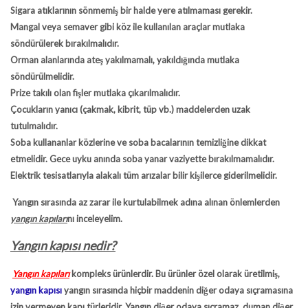
Sigara atıklarının sönmemiş bir halde yere atılmaması gerekir.
Mangal veya semaver gibi köz ile kullanılan araçlar mutlaka
söndürülerek bırakılmalıdır.
Orman alanlarında ateş yakılmamalı, yakıldığında mutlaka
söndürülmelidir.
Prize takılı olan fişler mutlaka çıkarılmalıdır.
Çocukların yanıcı (çakmak, kibrit, tüp vb.) maddelerden uzak
tutulmalıdır.
Soba kullananlar közlerine ve soba bacalarının temizliğine dikkat
etmelidir. Gece uyku anında soba yanar vaziyette bırakılmamalıdır.
Elektrik tesisatlarıyla alakalı tüm arızalar bilir kişilerce giderilmelidir.
Yangın sırasında az zarar ile kurtulabilmek adına alınan önlemlerden
yangın kapıları
nı inceleyelim.
Yangın kapısı nedir?
Yangın kapıları
kompleks ürünlerdir. Bu ürünler özel olarak üretilmiş,
yangın kapısı
yangın sırasında hiçbir maddenin diğer odaya sıçramasına
izin vermeyen kapı türleridir. Yangın diğer odaya sıçramaz, duman diğer