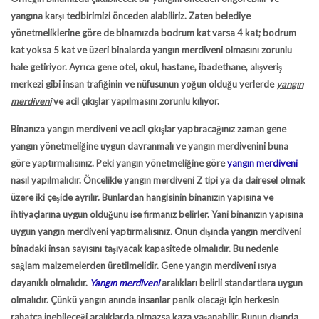
yangına karşı tedbirimizi önceden alabiliriz. Zaten belediye
yönetmeliklerine göre de binamızda bodrum kat varsa 4 kat; bodrum
kat yoksa 5 kat ve üzeri binalarda yangın merdiveni olmasını zorunlu
hale getiriyor. Ayrıca gene otel, okul, hastane, ibadethane, alışveriş
merkezi gibi insan trafiğinin ve nüfusunun yoğun olduğu yerlerde
yangın
merdiveni
ve acil çıkışlar yapılmasını zorunlu kılıyor.
Binanıza yangın merdiveni ve acil çıkışlar yaptıracağınız zaman gene
yangın yönetmeliğine uygun davranmalı ve yangın merdivenini buna
göre yaptırmalısınız. Peki yangın yönetmeliğine göre
yangın merdiveni
nasıl yapılmalıdır. Öncelikle yangın merdiveni Z tipi ya da dairesel olmak
üzere iki çeşide ayrılır. Bunlardan hangisinin binanızın yapısına ve
ihtiyaçlarına uygun olduğunu ise firmanız belirler. Yani binanızın yapısına
uygun yangın merdiveni yaptırmalısınız. Onun dışında yangın merdiveni
binadaki insan sayısını taşıyacak kapasitede olmalıdır. Bu nedenle
sağlam malzemelerden üretilmelidir. Gene yangın merdiveni ısıya
dayanıklı olmalıdır.
Yangın merdiveni
aralıkları belirli standartlara uygun
olmalıdır. Çünkü yangın anında insanlar panik olacağı için herkesin
rahatça inebileceği aralıklarda olmazsa kaza yaşanabilir. Bunun dışında