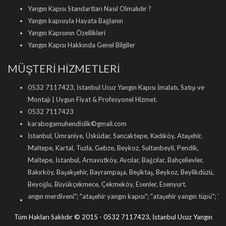
Yangın Kapısı Standartları Nasıl Olmalıdır ?
Yangın kapısıyla Hayata Bağlanın
Yangın Kapısının Özellikleri
Yangın Kapısı Hakkında Genel Bilgiler
MÜŞTERİ HİZMETLERİ
0532 7117423, İstanbul Ucuz Yangın Kapısı İmalatı, Satışı ve
Montajı | Uygun Fiyat & Profesyonel Hizmet.
0532 7117423
karabogamuhendislik©gmail.com
İstanbul, Ümraniye, Üsküdar, Sancaktepe, Kadıköy, Ataşehir,
Maltepe, Kartal, Tuzla, Gebze, Beykoz, Sultanbeyli, Pendik,
Maltepe, İstanbul, Arnavutköy, Avcılar, Bağcılar, Bahçelievler,
Bakırköy, Başakşehir, Bayrampaşa, Beşiktaş, Beykoz, Beylikdüzü,
Beyoğlu, Büyükçekmece, Çekmeköy, Esenler, Esenyurt.
yangın merdiveni
"; "
ataşehir yangın kapısı
"; "
ataşehir yangın tüpü
"; "
ataşehir ya
Tüm Hakları Saklıdır © 2015 - 0532 7117423, İstanbul Ucuz Yangın