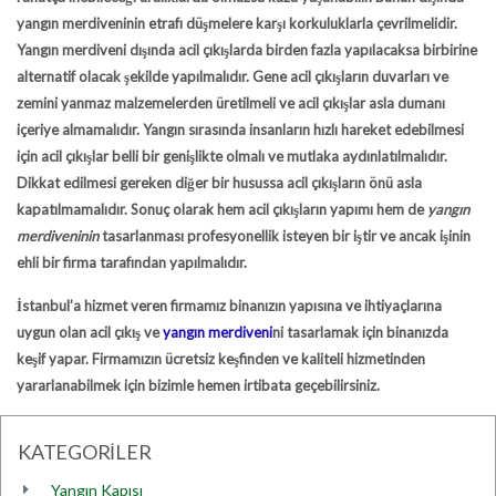
yangın merdiveninin etrafı düşmelere karşı korkuluklarla çevrilmelidir.
Yangın merdiveni dışında acil çıkışlarda birden fazla yapılacaksa birbirine
alternatif olacak şekilde yapılmalıdır. Gene acil çıkışların duvarları ve
zemini yanmaz malzemelerden üretilmeli ve acil çıkışlar asla dumanı
içeriye almamalıdır. Yangın sırasında insanların hızlı hareket edebilmesi
için acil çıkışlar belli bir genişlikte olmalı ve mutlaka aydınlatılmalıdır.
Dikkat edilmesi gereken diğer bir husussa acil çıkışların önü asla
kapatılmamalıdır. Sonuç olarak hem acil çıkışların yapımı hem de
yangın
merdiveninin
tasarlanması profesyonellik isteyen bir iştir ve ancak işinin
ehli bir firma tarafından yapılmalıdır.
İstanbul
’a hizmet veren firmamız binanızın yapısına ve ihtiyaçlarına
uygun olan acil çıkış ve
yangın merdiveni
ni tasarlamak için binanızda
keşif yapar. Firmamızın ücretsiz keşfinden ve kaliteli hizmetinden
yararlanabilmek için bizimle hemen irtibata geçebilirsiniz.
KATEGORİLER
Yangın Kapısı