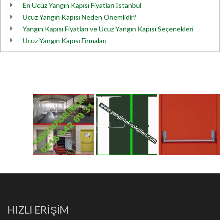
En Ucuz Yangın Kapısı Fiyatları İstanbul
Ucuz Yangın Kapısı Neden Önemlidir?
Yangın Kapısı Fiyatları ve Ucuz Yangın Kapısı Seçenekleri
Ucuz Yangın Kapısı Firmaları
HIZLI ERİŞİM