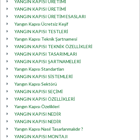
YANGIN KAPISI ÜRETİMİ
YANGIN KAPISI ÜRETİMİ
YANGIN KAPISI ÜRETİM ESASLARI
Yangın Kapısı Ücretsiz Keşif
YANGIN KAPISI TESTLERİ
Yangın Kapısı Teknik Şartnamesi
YANGIN KAPISI TEKNİK ÖZELLİKLERİ
YANGIN KAPISI TASARIMLARI
YANGIN KAPISI ŞARTNAMELERİ
Yangın Kapısı Standartları
YANGIN KAPISI SİSTEMLERİ
Yangın Kapısı Sektörü
YANGIN KAPISI SEÇİMİ
YANGIN KAPISI ÖZELLİKLERİ
Yangın Kapısı Özelikleri
YANGIN KAPISI NEDİR
YANGIN KAPISI NEDİR
Yangın Kapısı Nasıl Tasarlanmalıdır ?
YANGIN KAPISI MONTAJI