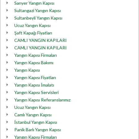
Sarıyer Yangın Kapısı
Sultangazi Yangın Kapısı
Sultanbeyli Yangın Kapısı
Ucuz Yangın Kapısı
Şaft Kapağı Fiyatları
CAMLI YANGIN KAPILARI
CAMLI YANGIN KAPILARI
Yangın Kapısı Firmaları
Yangın Kapısı Bakımı
Yangın Kapısı
Yangın Kapısı Fiyatları
Yangın Kapısı İmalatı
Yangın Kapısı Servisleri
Yangın Kapısı Referanslarımız
Ucuz Yangın Kapısı
Camlı Yangın Kapısı
İstanbul Yangın Kapısı
Panik Barlı Yangın Kapısı
Yangın Kapısı Firmaları