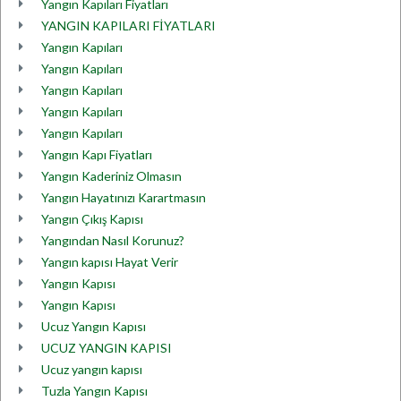
Yangın Kapıları Fiyatları
YANGIN KAPILARI FİYATLARI
Yangın Kapıları
Yangın Kapıları
Yangın Kapıları
Yangın Kapıları
Yangın Kapıları
Yangın Kapı Fiyatları
Yangın Kaderiniz Olmasın
Yangın Hayatınızı Karartmasın
Yangın Çıkış Kapısı
Yangından Nasıl Korunuz?
Yangın kapısı Hayat Verir
Yangın Kapısı
Yangın Kapısı
Ucuz Yangın Kapısı
UCUZ YANGIN KAPISI
Ucuz yangın kapısı
Tuzla Yangın Kapısı