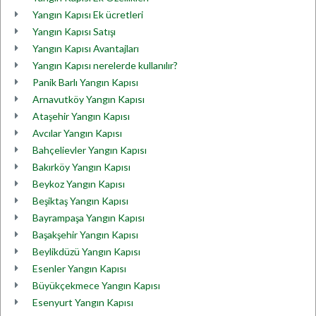
Yangın Kapısı Ek ücretleri
Yangın Kapısı Satışı
Yangın Kapısı Avantajları
Yangın Kapısı nerelerde kullanılır?
Panik Barlı Yangın Kapısı
Arnavutköy Yangın Kapısı
Ataşehir Yangın Kapısı
Avcılar Yangın Kapısı
Bahçelievler Yangın Kapısı
Bakırköy Yangın Kapısı
Beykoz Yangın Kapısı
Beşiktaş Yangın Kapısı
Bayrampaşa Yangın Kapısı
Başakşehir Yangın Kapısı
Beylikdüzü Yangın Kapısı
Esenler Yangın Kapısı
Büyükçekmece Yangın Kapısı
Esenyurt Yangın Kapısı