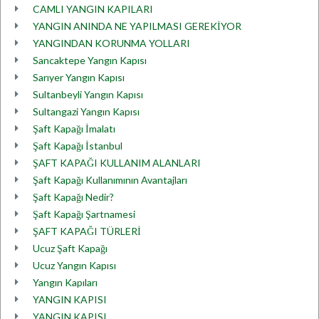
CAMLI YANGIN KAPILARI
YANGIN ANINDA NE YAPILMASI GEREKİYOR
YANGINDAN KORUNMA YOLLARI
Sancaktepe Yangın Kapısı
Sarıyer Yangın Kapısı
Sultanbeyli Yangın Kapısı
Sultangazi Yangın Kapısı
Şaft Kapağı İmalatı
Şaft Kapağı İstanbul
ŞAFT KAPAĞI KULLANIM ALANLARI
Şaft Kapağı Kullanımının Avantajları
Şaft Kapağı Nedir?
Şaft Kapağı Şartnamesi
ŞAFT KAPAĞI TÜRLERİ
Ucuz Şaft Kapağı
Ucuz Yangın Kapısı
Yangın Kapıları
YANGIN KAPISI
YANGIN KAPISI