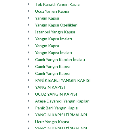
Tek Kanatlı Yangın Kapısı
Ucuz Yangın Kapısı
Yangın Kapısı
Yangın Kapısı Özellikleri
İstanbul Yangın Kapısı
Yangın Kapısı İmalatı
Yangın Kapısı
Yangın Kapısı İmalatı
Camlı Yangın Kapıları İmalatı
Camlı Yangın Kapısı
Camlı Yangın Kapısı
PANİK BARLI YANGIN KAPISI
YANGIN KAPISI
UCUZ YANGIN KAPISI
Ateşe Dayanıklı Yangın Kapıları
Panik Barlı Yangın Kapısı
YANGIN KAPISI FİRMALARI
Ucuz Yangın Kapısı
YANGIN KAPISI FİRMALARI