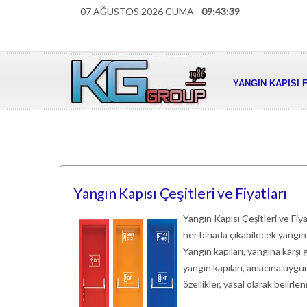
07 AĞUSTOS 2026 CUMA -
09:43:40
YANGIN KAPISI 
Yangın Kapısı Çeşitleri ve Fiyatları
Yangın Kapısı Çeşitleri ve Fiya
her binada çıkabilecek yangın r
Yangın kapıları, yangına karşı 
yangın kapıları, amacına uygun 
özellikler, yasal olarak belirl