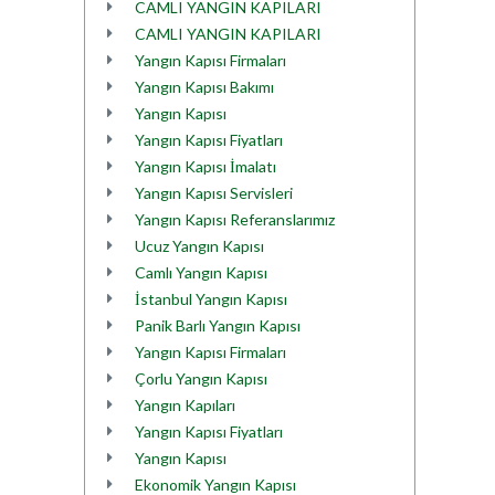
CAMLI YANGIN KAPILARI
CAMLI YANGIN KAPILARI
Yangın Kapısı Firmaları
Yangın Kapısı Bakımı
Yangın Kapısı
Yangın Kapısı Fiyatları
Yangın Kapısı İmalatı
Yangın Kapısı Servisleri
Yangın Kapısı Referanslarımız
Ucuz Yangın Kapısı
Camlı Yangın Kapısı
İstanbul Yangın Kapısı
Panik Barlı Yangın Kapısı
Yangın Kapısı Firmaları
Çorlu Yangın Kapısı
Yangın Kapıları
Yangın Kapısı Fiyatları
Yangın Kapısı
Ekonomik Yangın Kapısı