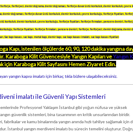
,
ferforje
,
ferforjeci
,
demir doğrama
,
demir doğramacı
,
ferforje duvar üstü korkuluk
,
demir korkuluk
,
çevre 
ma
,
demir doğramacı
,
ferforje duvar üstü korkuluk
,
demir korkuluk
,
çevre korkuluğu
,
ferforje fiyatları
,
ferfor
üstü korkuluk
,
demir korkuluk
,
çevre korkuluğu
,
ferforje fiyatları
,
ferforje firmaları
,
pencere demiri
,
ferfor
korkuluğu
,
ferforje fiyatları
,
ferforje firmaları
,
pencere demiri
,
ferforje
,
ferforjeci
,
demir doğrama
,
demir d
arı
,
Sac kapı kasası
,
sac kapı
,
metal kapı
,
demir kapı
,
sac kapı kasası imalatı
,
sac kapı kasası fiyatları
ga Kapı, istenilen ölçülerde 60, 90, 120 dakika yangına d
ır.
Karaboga
Kilit Güvencesiyle Yangın Kapıları ve
Yangın K
k için
Karaboga
Kilit Sayfasını Hemen Ziyaret Edin.
 yangın kapısı imalatı için birkaç tıkla bizlere ulaşabileceksiniz.
veni İmalatı ile Güvenli Yapı Sistemleri
temlerinde Profesyonel Yaklaşım İstanbul gibi yoğun nüfusa ve yüksek
angın güvenlik sistemleri, bina tasarımının en kritik unsurlarından biridir.
ri, fabrikalar ve kamu binalarında yangın anında hızlı tahliye sağlamak için 
dur. İstanbul yangın merdiveni imalatı bu sürecin temelini oluşturur. Doğr