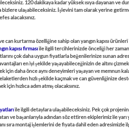
bileceksiniz. 120 dakikaya kadar yüksek ısıya dayanan ve d
la bizlere ulaşabileceksiniz. İşlevini tam olarak yerine getir
efes alacaksınız.
e can kurtarma özelliğine sahip olan yangın kapısı ürünleri 
gın kapısı firması
ile ilgili tercihlerinizde önceliği her zama
tlarını çok daha uygun fiyatlarla beğenilerinize sunan adre
antajları en iyi şekilde yaşayabileceğinizin de altını çizmek
bilmek için daha önce aynı deneyimleri yaşayan ve memnun kal
Felaketlerden hızlı şekilde kaçmak ve can güvenliğinize des
 için hızlıca adım atmış olacaksınız.
yatları
ile ilgili detaylara ulaşabileceksiniz. Pek çok projenin
n ve başarılarıyla adından söz ettiren ekiplerimiz ile yarı 
anı sıra montaj işlemlerini de fiyata dahil eden adresimizle ilg