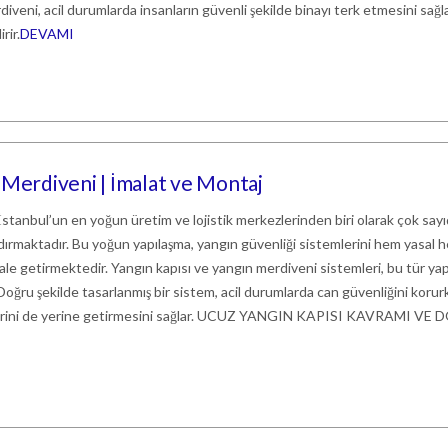
rdiveni, acil durumlarda insanların güvenli şekilde binayı terk etmesini sağl
rir.
DEVAMI
 Merdiveni | İmalat ve Montaj
İstanbul’un en yoğun üretim ve lojistik merkezlerinden biri olarak çok say
ndırmaktadır. Bu yoğun yapılaşma, yangın güvenliği sistemlerini hem yasal 
le getirmektedir. Yangın kapısı ve yangın merdiveni sistemleri, bu tür yap
 Doğru şekilde tasarlanmış bir sistem, acil durumlarda can güvenliğini korur
klerini de yerine getirmesini sağlar. UCUZ YANGIN KAPISI KAVRAMI VE