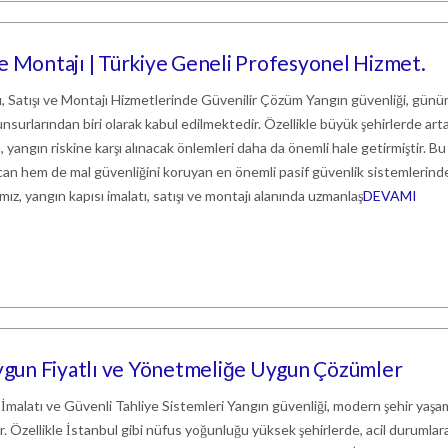
 ve Montajı | Türkiye Geneli Profesyonel Hizmet.
ı, Satışı ve Montajı Hizmetlerinde Güvenilir Çözüm Yangın güvenliği, gün
 unsurlarından biri olarak kabul edilmektedir. Özellikle büyük şehirlerde art
yangın riskine karşı alınacak önlemleri daha da önemli hale getirmiştir. Bu
can hem de mal güvenliğini koruyan en önemli pasif güvenlik sistemlerind
amız, yangın kapısı imalatı, satışı ve montajı alanında uzmanlaş
DEVAMI
Uygun Fiyatlı ve Yönetmeliğe Uygun Çözümler
İmalatı ve Güvenli Tahliye Sistemleri Yangın güvenliği, modern şehir yaşa
r. Özellikle İstanbul gibi nüfus yoğunluğu yüksek şehirlerde, acil durumlara