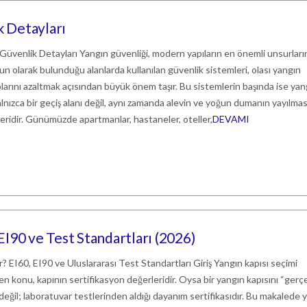
k Detayları
 Güvenlik Detayları Yangın güvenliği, modern yapıların en önemli unsurlar
oğun olarak bulunduğu alanlarda kullanılan güvenlik sistemleri, olası yangın
larını azaltmak açısından büyük önem taşır. Bu sistemlerin başında ise yan
 yalnızca bir geçiş alanı değil, aynı zamanda alevin ve yoğun dumanın yayılmas
leridir. Günümüzde apartmanlar, hastaneler, oteller,
DEVAMI
 EI90 ve Test Standartları (2026)
r? EI60, EI90 ve Uluslararası Test Standartları Giriş Yangın kapısı seçimi
len konu, kapının sertifikasyon değerleridir. Oysa bir yangın kapısını “ger
eğil; laboratuvar testlerinden aldığı dayanım sertifikasıdır. Bu makalede 