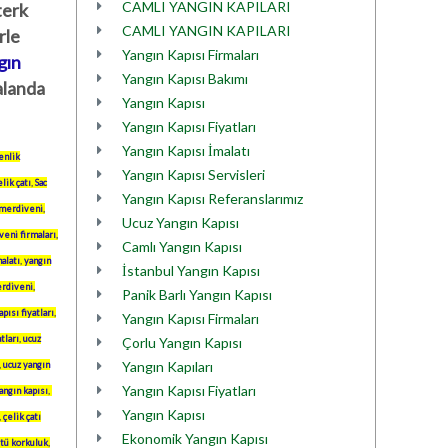
CAMLI YANGIN KAPILARI
terk
CAMLI YANGIN KAPILARI
rle
Yangın Kapısı Firmaları
gın
Yangın Kapısı Bakımı
 alanda
Yangın Kapısı
Yangın Kapısı Fiyatları
Yangın Kapısı İmalatı
enlik
Yangın Kapısı Servisleri
lik çatı
,
Sac
Yangın Kapısı Referanslarımız
 merdiveni
,
Ucuz Yangın Kapısı
eni firmaları
,
Camlı Yangın Kapısı
alatı
,
yangın
İstanbul Yangın Kapısı
erdiveni
,
Panik Barlı Yangın Kapısı
pısı fiyatları
,
Yangın Kapısı Firmaları
tları
,
ucuz
Çorlu Yangın Kapısı
Yangın Kapıları
,
ucuz yangın
Yangın Kapısı Fiyatları
angın kapısı
,
Yangın Kapısı
,
çelik çatı
Ekonomik Yangın Kapısı
stü korkuluk
,