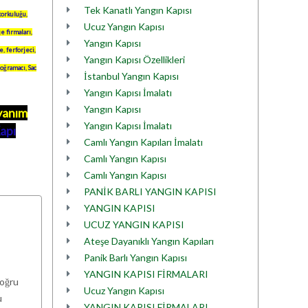
Tek Kanatlı Yangın Kapısı
korkuluğu
,
Ucuz Yangın Kapısı
je firmaları
,
Yangın Kapısı
je
,
ferforjeci
,
Yangın Kapısı Özellikleri
oğramacı
,
Sac
İstanbul Yangın Kapısı
Yangın Kapısı İmalatı
Yangın Kapısı
ayanım
Yangın Kapısı İmalatı
apı
Camlı Yangın Kapıları İmalatı
Camlı Yangın Kapısı
Camlı Yangın Kapısı
PANİK BARLI YANGIN KAPISI
YANGIN KAPISI
UCUZ YANGIN KAPISI
Ateşe Dayanıklı Yangın Kapıları
Panik Barlı Yangın Kapısı
YANGIN KAPISI FİRMALARI
doğru
Ucuz Yangın Kapısı
u
YANGIN KAPISI FİRMALARI