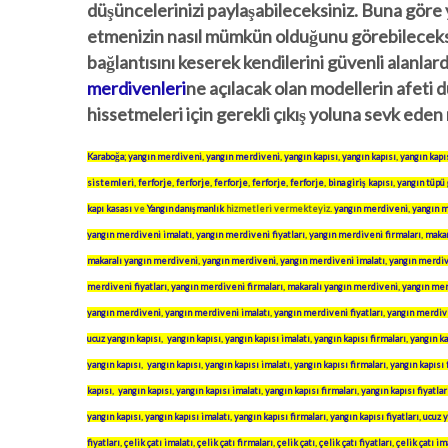
düşüncelerinizi paylaşabileceksiniz. Buna göre 
etmenizin nasıl mümkün olduğunu görebileceksin
bağlantısını keserek kendilerini güvenli alanlar
merdivenleri
ne açılacak olan modellerin afeti d
hissetmeleri için gerekli çıkış yoluna sevk ede
Karaboğa
;
yangın merdiveni
,
yangın merdiveni
,
yangın kapısı
,
yangın kapısı
,
yangın kapı
sistemleri
,
ferforje
,
ferforje
,
ferforje
,
ferforje
,
ferforje
,
bina giriş kapısı
,
yangın tüpü
kapı kasası
ve
Yangın danışmanlık
hizmetleri vermekteyiz.
yangın merdiveni
,
yangın m
yangın merdiveni imalatı
,
yangın merdiveni fiyatları
,
yangın merdiveni firmaları
,
makar
makaralı yangın merdiveni
,
yangın merdiveni
,
yangın merdiveni imalatı
,
yangın merdive
merdiveni fiyatları
,
yangın merdiveni firmaları
,
makaralı yangın merdiveni
,
yangın me
yangın merdiveni
,
yangın merdiveni imalatı
,
yangın merdiveni fiyatları
,
yangın merdive
ucuz yangın kapısı
,
yangın kapısı
,
yangın kapısı imalatı
,
yangın kapısı firmaları
,
yangın ka
yangın kapısı
,
yangın kapısı
,
yangın kapısı imalatı
,
yangın kapısı firmaları
,
yangın kapısı 
kapısı
,
yangın kapısı
,
yangın kapısı imalatı
,
yangın kapısı firmaları
,
yangın kapısı fiyatlar
yangın kapısı
,
yangın kapısı imalatı
,
yangın kapısı firmaları
,
yangın kapısı fiyatları
,
ucuz y
fiyatları
,
çelik çatı imalatı
,
çelik çatı firmaları
,
çelik çatı
,
çelik çatı fiyatları
,
çelik çatı im