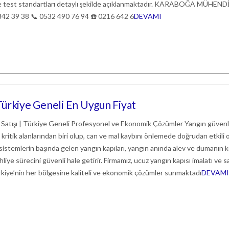
arı ve test standartları detaylı şekilde açıklanmaktadır. KARABOĞA MÜHEN
42 39 38 📞 0532 490 76 94 ☎️ 0216 642 6
DEVAMI
 Türkiye Geneli En Uygun Fiyat
 Satışı | Türkiye Geneli Profesyonel ve Ekonomik Çözümler Yangın güvenli
kritik alanlarından biri olup, can ve mal kaybını önlemede doğrudan etkili 
sistemlerin başında gelen yangın kapıları, yangın anında alev ve dumanın 
hliye sürecini güvenli hale getirir. Firmamız, ucuz yangın kapısı imalatı ve sa
rkiye’nin her bölgesine kaliteli ve ekonomik çözümler sunmaktadı
DEVAMI