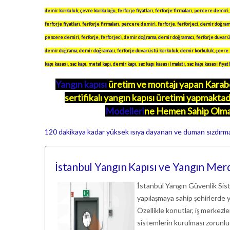
demir korkuluk
,
çevre korkuluğu
,
ferforje fiyatları
,
ferforje firmaları
,
pencere demiri
ferforje fiyatları
,
ferforje firmaları
,
pencere demiri
,
ferforje
,
ferforjeci
,
demir doğra
pencere demiri
,
ferforje
,
ferforjeci
,
demir doğrama
,
demir doğramacı
,
ferforje duvar 
demir doğrama
,
demir doğramacı
,
ferforje duvar üstü korkuluk
,
demir korkuluk
,
çevre 
kapı kasası
,
sac kapı
,
metal kapı
,
demir kapı
,
sac kapı kasası imalatı
,
sac kapı kasası fiyatl
Yangın kapısı
üretim ve montajı yapan Karabo
sertifikalı yangın kapısı üretimi yapmaktad
Modelleri
ne Hemen Sahip Olma
120 dakikaya kadar yüksek ısıya dayanan ve duman sızdırmayan
İstanbul Yangın Kapısı ve Yangın Merdi
İstanbul Yangın Güvenlik Sis
yapılaşmaya sahip şehirlerde y
Özellikle konutlar, iş merkezle
sistemlerin kurulması zorunlu