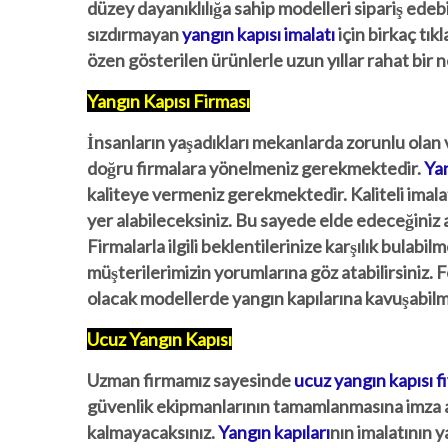
düzey dayanıklılığa sahip modelleri sipariş ede
sızdırmayan
yangın kapısı imalatı
için birkaç tık
özen gösterilen ürünlerle uzun yıllar rahat bir n
Yangın Kapısı Firması
İnsanların yaşadıkları mekanlarda zorunlu olan v
doğru firmalara yönelmeniz gerekmektedir.
Yan
kaliteye vermeniz gerekmektedir. Kaliteli imala
yer alabileceksiniz. Bu sayede elde edeceğiniz av
Firmalarla ilgili beklentilerinize karşılık bula
müşterilerimizin yorumlarına göz atabilirsiniz. 
olacak modellerde yangın kapılarına kavuşabilmek
Ucuz Yangın Kapısı
Uzman firmamız sayesinde
ucuz yangın kapısı fi
güvenlik ekipmanlarının tamamlanmasına imza ata
kalmayacaksınız.
Yangın kapıları
nın imalatının y