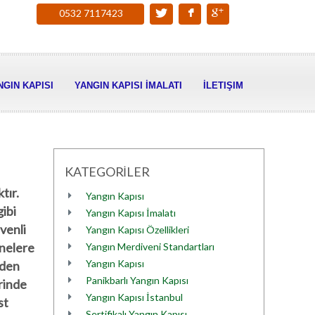
0532 7117423
NGIN KAPISI
YANGIN KAPISI İMALATI
İLETIŞIM
KATEGORİLER
tır.
Yangın Kapısı
gibi
Yangın Kapısı İmalatı
venli
Yangın Kapısı Özellikleri
 nelere
Yangın Merdiveni Standartları
Yangın Kapısı
zden
Panikbarlı Yangın Kapısı
erinde
Yangın Kapısı İstanbul
st
Sertifikalı Yangın Kapısı