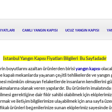
FIYATLARI
CAMLI YANGIN KAPISI
UCUZ YANGIN KAPISI
YA
İstanbul Yangın Kapısı Fiyatları Bilgileri Bu Sayfadadır
rin boyutlarını azaltan ürünlerden birisi
yangın kapısı
olacak
 kapalı mekanlarda yaşanan çeşitli tehlikelerde ve yangın 
esi mümkün olmayan felaketlerde insanların kendilerini gü
akmalarına olanak veren yapılardır. Bu ürünlerin imalatında
ilmesi gerektiğine dair fikir sahibi olabilmek için ekiplerimi
rmak ve iletişim bilgilerimize ulaşabilmek için ana sayfa üz
fikalı ürünleri beğenilerinize sunan ekiplerimiz sayesinde ü