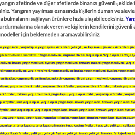
yangın afetinde ve diğer afetlerde binanızı güvenli şekilde 
iz. Yangının yayılması esnasında kişilerin duman ve alevle
da bulmalarını sağlayan ürünlere hızla ulaşabileceksiniz.
Yan
urdurmalarına olanak veren ve kişilerin kendilerini güvenli
n modeller için beklemeden aramayabilirsiniz.
sı
,
yangın kapısı
,
yangın kapısı
,
yangın sprink sistemleri
,
çelik çatı
,
sac kapı kasası
,
güvenlik sistemleri
,
güv
gibi hizmetleride sunmaktadır.
Yangın merdiveni
,
Yangın merdiveni
,
Yangın kapısı
,
Yangın kapısı
,
Ferforje
,
Çe
erdiveni imalatı
,
yangın merdiveni fiyatları
,
yangın merdiveni firmaları
,
makaralı yangın merdiveni
,
yangın
alı yangın merdiveni
,
yangın merdiveni
,
yangın merdiveni imalatı
,
yangın merdiveni fiyatları
,
yangın merdiv
ni fiyatları
,
yangın merdiveni firmaları
,
makaralı yangın merdiveni
,
yangın merdiveni
,
yangın merdiveni im
rdiveni
,
yangın merdiveni imalatı
,
yangın merdiveni fiyatları
,
yangın merdiveni firmaları
,
makaralı yangın m
ni firmaları
,
makaralı yangın merdiveni
,
yangın kapısı
,
yangın kapısı imalatı
,
yangın kapısı firmaları
,
yangın ka
pısı fiyatları
,
ucuz yangın kapısı
,
yangın kapısı
,
yangın kapısı imalatı
,
yangın kapısı firmaları
,
yangın kapısı fiya
fiyatları
,
ucuz yangın kapısı
,
yangın kapısı
,
yangın kapısı imalatı
,
yangın kapısı firmaları
,
yangın kapısı fiyatları
ı
,
ucuz yangın kapısı
,
yangın kapısı
,
yangın kapısı imalatı
,
yangın kapısı firmaları
,
yangın kapısı fiyatları
,
ucuz y
angın kapısı
,
teras kapatma
,
teras kapatma firmaları
,
teras kapatma fiyatları
,
teras çatı
,
çelik çatı
,
çelik çatı
alatı
,
çelik çatı firmaları
,
çelik çatı
,
çelik çatı fiyatları
,
çelik çatı imalatı
,
çelik çatı firmaları
,
ferforje duvar ü